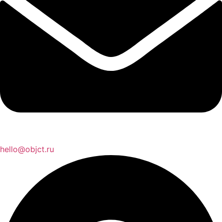
hello@objct.ru