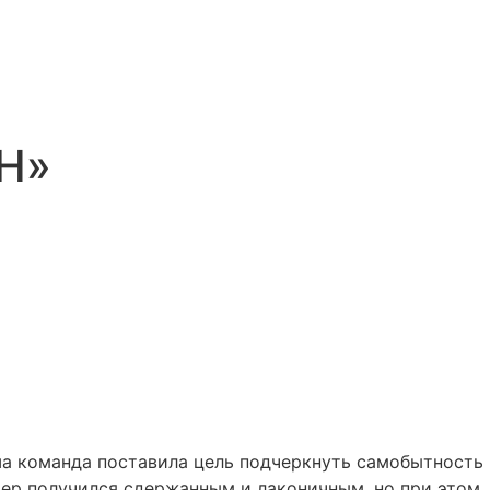
Н»
ша команда поставила цель подчеркнуть самобытность
ьер получился сдержанным и лаконичным, но при этом